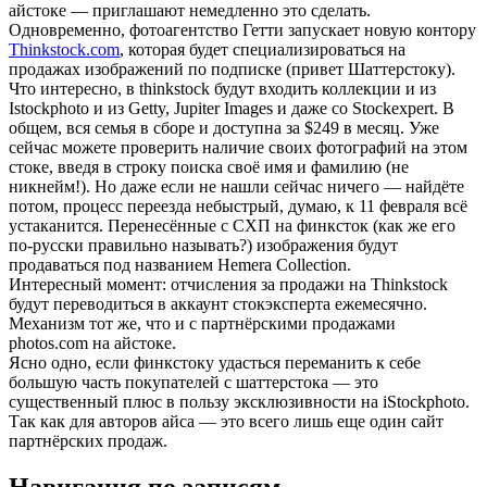
айстоке — приглашают немедленно это сделать.
Одновременно, фотоагентство Гетти запускает новую контору
Thinkstock.com
, которая будет специализироваться на
продажах изображений по подписке (привет Шаттерстоку).
Что интересно, в thinkstock будут входить коллекции и из
Istockphoto и из Getty, Jupiter Images и даже со Stockexpert. В
общем, вся семья в сборе и доступна за $249 в месяц. Уже
сейчас можете проверить наличие своих фотографий на этом
стоке, введя в строку поиска своё имя и фамилию (не
никнейм!). Но даже если не нашли сейчас ничего — найдёте
потом, процесс переезда небыстрый, думаю, к 11 февраля всё
устаканится. Перенесённые с СХП на финксток (как же его
по-русски правильно называть?) изображения будут
продаваться под названием Hemera Collection.
Интересный момент: отчисления за продажи на Thinkstock
будут переводиться в аккаунт стокэксперта ежемесячно.
Механизм тот же, что и с партнёрскими продажами
photos.com на айстоке.
Ясно одно, если финкстоку удасться переманить к себе
большую часть покупателей с шаттерстока — это
существенный плюс в пользу эксклюзивности на iStockphoto.
Так как для авторов айса — это всего лишь еще один сайт
партнёрских продаж.