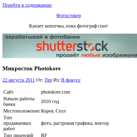
Перейти к содержанию
Фотостокер
Капает копеечка, пока фотограф спит
Микросток Photokore
22 августа 2011
От:
Tim
Из:
В фокусе
Сайт
photokore.com
Начало работы
2010 год
банка
Местоположение
Корея, Сеул
Тип
продаваемых
фото, растровая графика, вектор
работ
Тип лицензий
RF