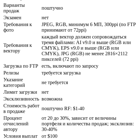
Варианты
поштучно
продаж
Экзамен
нет
Требования к
JPEG, RGB, минимум 6 МП, 300ppi (по FTP
фото
принимают от 72ppi)
каждый вектор должен сопровождаться
тремя файлами: AI v9.0 и выше (RGB или
Требования к
CMYK), EPS v9.0 и выше (RGB или
вектору
CMYK), JPG (RGB) не менее 2816×2112
пикселей (72 ppi)
Загрузка по FTP
есть, включают по запросу
Релизы
требуется загрузка
Указание
не требуется
категорий
Лимит загрузки
нет
Эксклюзивность
возможна
Стоимость работ
поштучно RF: $1-40
в продаже
Процент
от 20 до 30%, зависит от величины
отчислений
портфеля и количества продаж; эксклюзив:
автору
30-40%
Условия выплат
от $100