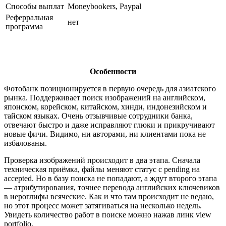
Способы выплат
Moneybookers, Paypal
Реферральная
нет
программа
Особенности
Фотобанк позиционируется в первую очередь для азиатского
рынка. Поддерживает поиск изображений на английском,
японском, корейском, китайском, хинди, индонезийском и
тайском языках. Очень отзывчивые сотрудники банка,
отвечают быстро и даже исправляют глюки и прикручивают
новые фичи. Видимо, ни авторами, ни клиентами пока не
избалованы.
Проверка изображений происходит в два этапа. Сначала
техническая приёмка, файлы меняют статус с pending на
accepted. Но в базу поиска не попадают, а ждут второго этапа
— атрибутирования, точнее перевода английских ключевиков
в иероглифы всяческие. Как и что там происходит не ведаю,
но этот процесс может затягиваться на несколько недель.
Увидеть количество работ в поиске можно нажав линк view
portfolio.