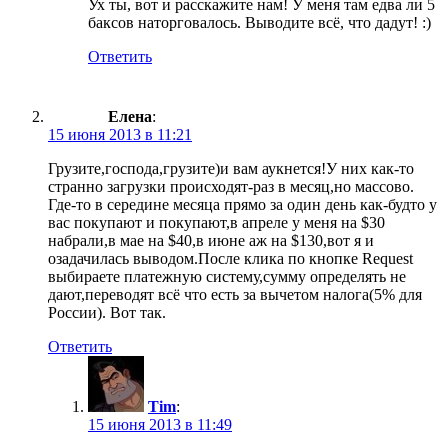
Ух ты, вот и расскажите нам! У меня там едва ли 5
баксов наторговалось. Выводите всё, что дадут! :)
Ответить
Елена
:
15 июня 2013 в 11:21
Грузите,господа,грузите)и вам аукнется!У них как-то
странно загрузки происходят-раз в месяц,но массово.
Где-то в середине месяца прямо за один день как-будто у
вас покупают и покупают,в апреле у меня на $30
набрали,в мае на $40,в июне аж на $130,вот я и
озадачилась выводом.После клика по кнопке Request
выбираете платежную систему,сумму определять не
дают,переводят всё что есть за вычетом налога(5% для
России). Вот так.
Ответить
Tim
:
15 июня 2013 в 11:49