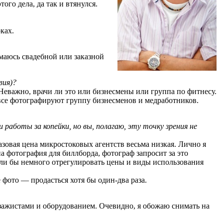
ого дела, да так и втянулся.
ках.
маюсь свадебной или заказной
вия)?
Неважно, врачи ли это или бизнесмены или группа по фитнесу.
 все фотографируют группу бизнесменов и медработников.
боты за копейки, но вы, полагаю, эту точку зрения не
азовая цена микростоковых агентств весьма низкая. Лично я
а фотография для биллборда, фотограф запросит за это
огли бы немного отрегулировать цены и виды использования
фото — продасться хотя бы один-два раза.
визажистами и оборудованием. Очевидно, я обожаю снимать на