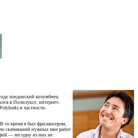
 года лондонский колумбиец
ался в Полилуксе, интернет-
olylooks в частности.
В то время я был фрилансером,
исло скачиваний нужных мне работ
афий — ни одну из них не