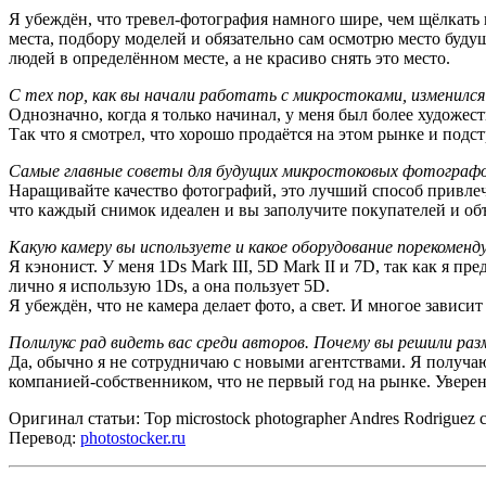
Я убеждён, что тревел-фотография намного шире, чем щёлкать
места, подбору моделей и обязательно сам осмотрю место будущ
людей в определённом месте, а не красиво снять это место.
С тех пор, как вы начали работать с микростоками, изменился
Однозначно, когда я только начинал, у меня был более художест
Так что я смотрел, что хорошо продаётся на этом рынке и подс
Самые главные советы для будущих микростоковых фотограф
Наращивайте качество фотографий, это лучший способ привлечь
что каждый снимок идеален и вы заполучите покупателей и объ
Какую камеру вы используете и какое оборудование порекоменд
Я кэнонист. У меня 1Ds Mark III, 5D Mark II и 7D, так как я п
лично я использую 1Ds, а она пользует 5D.
Я убеждён, что не камера делает фото, а свет. И многое зависи
Полилукс рад видеть вас среди авторов. Почему вы решили раз
Да, обычно я не сотрудничаю с новыми агентствами. Я получ
компанией-собственником, что не первый год на рынке. Уверен, 
Оригинал статьи: Top microstock photographer Andres Rodriguez co
Перевод:
photostocker.ru