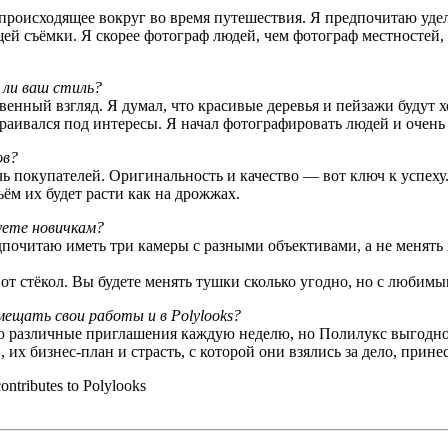
 происходящее вокруг во время путешествия. Я предпочитаю уд
ей съёмки. Я скорее фотограф людей, чем фотограф местностей, 
 ли ваш стиль?
венный взгляд. Я думал, что красивые деревья и пейзажи будут х
траивался под интересы. Я начал фотографировать людей и очень 
ов?
 покупателей. Оригинальность и качество — вот ключ к успеху. 
ём их будет расти как на дрожжах.
уете новичкам?
редпочитаю иметь три камеры с разными объективами, а не менять 
т от стёкол. Вы будете менять тушки сколько угодно, но с любим
мещать свои работы и в Polylooks?
аю различные приглашения каждую неделю, но Полилукс выгодно
их бизнес-план и страсть, с которой они взялись за дело, принес
ntributes to Polylooks