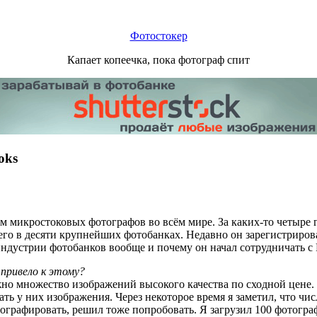
Фотостокер
Капает копеечка, пока фотограф спит
oks
ам микростоковых фотографов во всём мире. За каких-то четыре
его в десяти крупнейших фотобанках. Недавно он зарегистриров
индустрии фотобанков вообще и почему он начал сотрудничать с P
 привело к этому?
но множество изображений высокого качества по сходной цене. 
ать у них изображения. Через некоторое время я заметил, что ч
тографировать, решил тоже попробовать. Я загрузил 100 фотогр