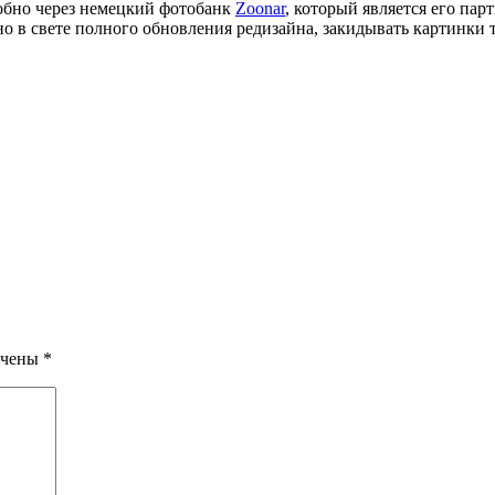
удобно через немецкий фотобанк
Zoonar
, который является его пар
нно в свете полного обновления редизайна, закидывать картинки 
ечены
*