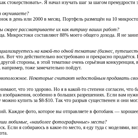
ак стокерствовать». Я начал изучать шаг за шагом премудрости эт
ы окучиваете?
нок в день или 2000 в месяц. Портфель размещён на 10 микросто
ы скорее рассматриваете их как витрину ваших работ?
а. Микростоки составляют 88% моего общего дохода. Я не зани
ециализируетесь на какой-то одной тематике (бизнес, путешест
. Вот что действительно востребовано и прекрасно продаётся. 
другой стороны, в этой тематике очень серьёзная конкуренция,
 например, тоже замечательно пойдут.
оположное. Некоторые считают недостойным продавать свои ра
мают, что это здорово. Но я в какой-то степени согласен, что б
а изображения, особенно в больших разрешениях. Если вам нужн
у можно купить за $8-$10. Так что разрыв существенен и они м
ий. Каждое фото, которое вы отправляете в фотобанк — хорошее 
ваши любимые, «наиболее фотографичные» места?
ск. Если я собираюсь в какое-то место, я еду туда с моделями, 
ота.