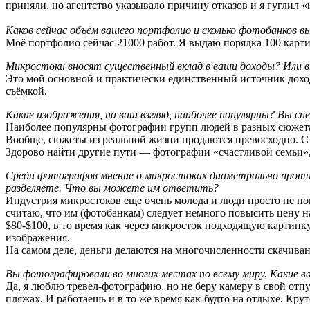
приняли, но агентство указывало причину отказов и я гуглил «к
Каков сейчас объём вашего портфолио и сколько фотобанков в
Моё портфолио сейчас 21000 работ. Я выдаю порядка 100 карти
Микростоки вносят существенный вклад в ваши доходы? Или в
Это мой основной и практически единственный источник доход
съёмкой.
Какие изображения, на ваш взгляд, наиболее популярны? Вы сп
Наиболее популярны фотографии групп людей в разных сюжетах
Вообще, сюжеты из реальной жизни продаются превосходно. С 
Здорово найти другие пути — фотографии «счастливой семьи»,
Среди фотографов мнение о микростоках диаметрально против
разделяете. Что вы можете им ответить?
Индустрия микростоков еще очень молода и люди просто не пони
считаю, что им (фотобанкам) следует немного повысить цену н
$80-$100, в то время как через микросток подходящую картинк
изображения.
На самом деле, деньги делаются на многочисленности скачиван
Вы фотографировали во многих местах по всему миру. Какие 
Да, я люблю тревел-фотографию, но не беру камеру в свой отпу
пляжах. И работаешь и в то же время как-будто на отдыхе. Крут