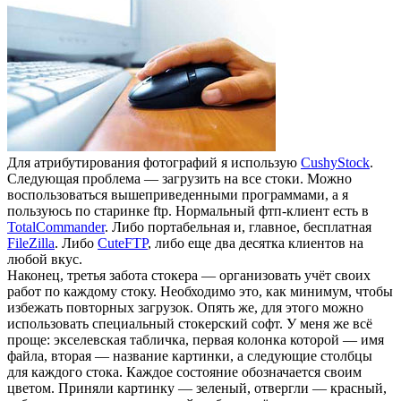
Для атрибутирования фотографий я использую
CushyStock
.
Следующая проблема — загрузить на все стоки. Можно
воспользоваться вышеприведенными программами, а я
пользуюсь по старинке ftp. Нормальный фтп-клиент есть в
TotalCommander
. Либо портабельная и, главное, бесплатная
FileZilla
. Либо
CuteFTP
, либо еще два десятка клиентов на
любой вкус.
Наконец, третья забота стокера — организовать учёт своих
работ по каждому стоку. Необходимо это, как минимум, чтобы
избежать повторных загрузок. Опять же, для этого можно
использовать специальный стокерский софт. У меня же всё
проще: экселевская табличка, первая колонка которой — имя
файла, вторая — название картинки, а следующие столбцы
для каждого стока. Каждое состояние обозначается своим
цветом. Приняли картинку — зеленый, отвергли — красный,